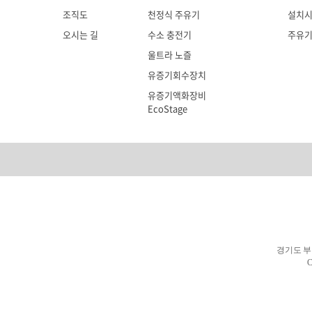
조직도
천정식 주유기
설치
오시는 길
수소 충전기
주유
울트라 노즐
유증기회수장치
유증기액화장비
EcoStage
경기도 부천시
C