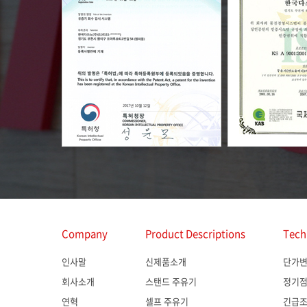
Company
Product Descriptions
Tech
인사말
신제품소개
단가
회사소개
스탠드 주유기
정기
연혁
셀프 주유기
긴급